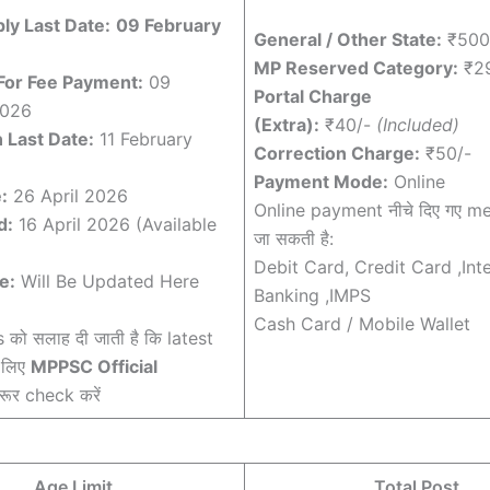
ly Last Date:
09 February
General / Other State:
₹500
MP Reserved Category:
₹29
For Fee Payment:
09
Portal Charge
2026
(Extra):
₹40/-
(Included)
 Last Date:
11 February
Correction Charge:
₹50/-
Payment Mode:
Online
:
26 April 2026
Online payment नीचे दिए गए m
d:
16 April 2026 (Available
जा सकती है:
Debit Card, Credit Card ,Int
e:
Will Be Updated Here
Banking ,IMPS
Cash Card / Mobile Wallet
को सलाह दी जाती है कि latest
 लिए
MPPSC Official
ूर check करें
Age Limit
Total Post