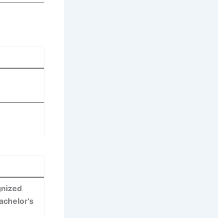
gnized
Bachelor’s