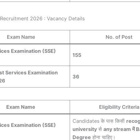
ecruitment 2026 : Vacancy Details
Exam Name
No. of Post
ices Examination (SSE)
155
st Services Examination
36
26
Exam Name
Eligibility Criteria
Candidates के पास किसी
reco
ices Examination (SSE)
university
से
any stream में 
Degree
होना चाहिए।