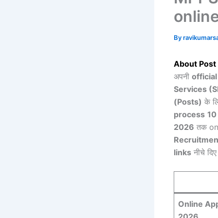
onlin
By
ravikumar
About Post 
अपनी
officia
Services (
(Posts)
के ल
process
10
2026
तक onl
Recruitmen
links
नीचे दिए
Online App
2026