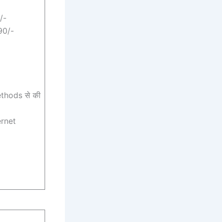
/-
0/-
ethods से की
ernet