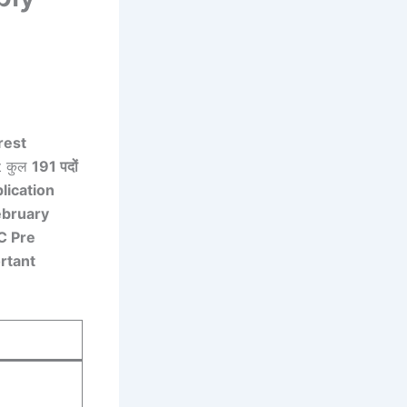
rest
t कुल
191 पदों
lication
ebruary
 Pre
rtant