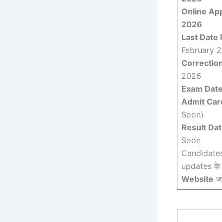
Online App
2026
Last Date 
February 
Correction
2026
Exam Date
Admit Car
Soon)
Result Dat
Soon
Candidates 
updates के
Website
जर