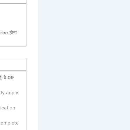
gree
होना
ं, वे
09
tly apply
ication
 complete