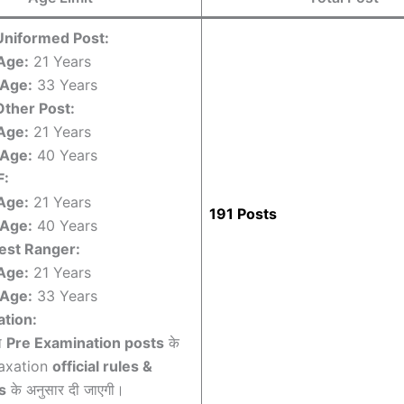
Uniformed Post:
Age:
21 Years
Age:
33 Years
Other Post:
Age:
21 Years
Age:
40 Years
F:
Age:
21 Years
191 Posts
Age:
40 Years
est Ranger:
Age:
21 Years
Age:
33 Years
tion:
ा
Pre Examination posts
के
laxation
official rules &
s
के अनुसार दी जाएगी।