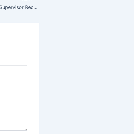
RSSB Agriculture Supervisor Recruitment 2026 : Total Post 1100